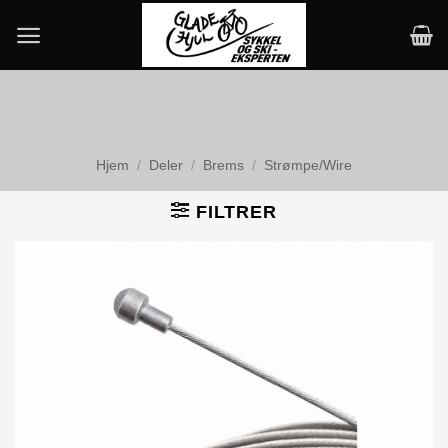
Skip
to
content
Hjem
/
Deler
/
Brems
/
Strømpe/Wire
FILTRER