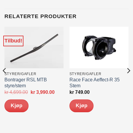
RELATERTE PRODUKTER
Tilbud!
STYRER/GAFLER
STYRER/GAFLER
Bontrager RSL MTB
Race Face Aeffect-R 35
styre/stem
Stem
Opprinnelig
Nåværende
kr
4,699.00
kr
3,990.00
kr
749.00
pris
pris
var:
er:
Kjøp
Kjøp
kr 4,699.00.
kr 3,990.00.
Dette
produktet
har