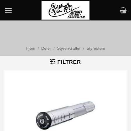
Skip
to
content
Hjem
/
Deler
/
Styrer/Gafler
/
Styrestem
FILTRER