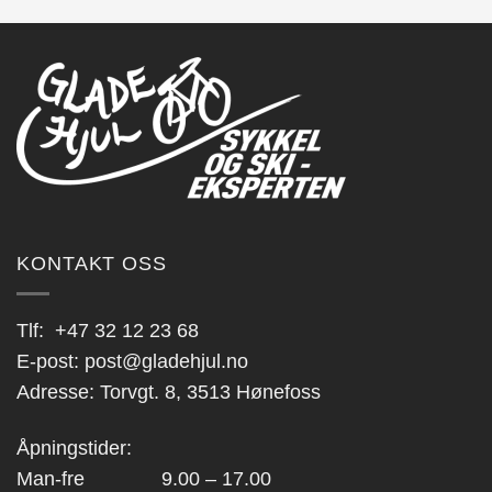
flere
varianter.
Alternativene
kan
velges
på
produktsiden
KONTAKT OSS
Tlf:
+47 32 12 23 68
E-post:
post@gladehjul.no
Adresse: Torvgt. 8, 3513 Hønefoss
Åpningstider:
Man-fre 9.00 – 17.00