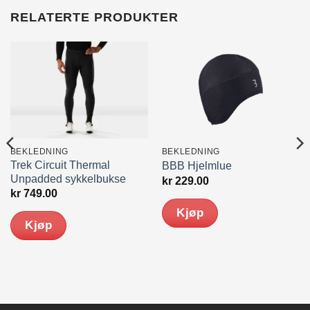
RELATERTE PRODUKTER
BEKLEDNING
BEKLEDNING
Trek Circuit Thermal
BBB Hjelmlue
Unpadded sykkelbukse
kr
229.00
kr
749.00
Kjøp
Kjøp
Dette
produktet
har
flere