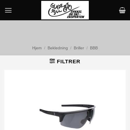
Skip
to
content
Hjem
/
Bekledning
/
Briller
/
BBB
FILTRER