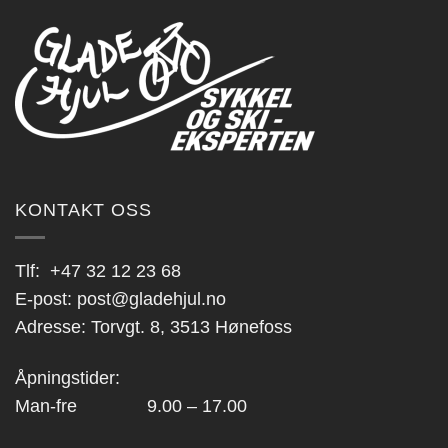
varianter.
Alternativene
kan
velges
på
produktsiden
KONTAKT OSS
Tlf:
+47 32 12 23 68
E-post:
post@gladehjul.no
Adresse: Torvgt. 8, 3513 Hønefoss
Åpningstider:
Man-fre 9.00 – 17.00