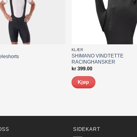
KLÆR
SHIMANO VINDTETTE
eleshorts
RACINGHANSKER
kr
399.00
Kjøp
Dette
produktet
har
flere
varianter.
Alternativene
OSS
SIDEKART
kan