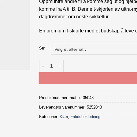
Oppmuntre andre til å komme seg ut og hjelpe v
komme fra A til B. Denne t-skjorten av ultra-
dagdrømmer om neste sykkeltur.
En premium t-skjorte med et budskap å leve ett
Str
Trek Go By Bike T-Shirt antall
Produktnummer:
matrix_35048
Leverandørs varenummer: 5252043
Kategorier:
Klær
,
Fritidsbekledning