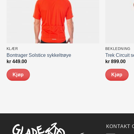
KLÆR
BEKLEDNING
Bontrager Solstice sykkeltrøye
Trek Circuit s
kr
449.00
kr
899.00
Kjøp
Kjøp
Dette
Dette
produktet
produktet
har
har
flere
flere
varianter.
varianter.
Alternativene
Alternativene
kan
kan
KONTAKT 
velges
velges