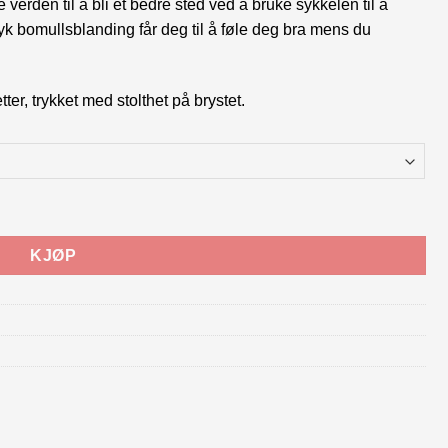
erden til å bli et bedre sted ved å bruke sykkelen til å
myk bomullsblanding får deg til å føle deg bra mens du
er, trykket med stolthet på brystet.
KJØP