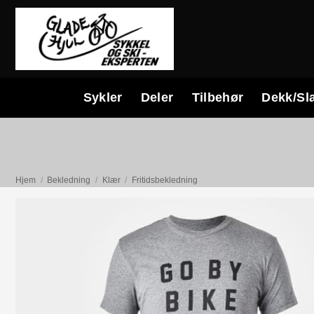
Skip
to
content
Sykler
Deler
Tilbehør
Dekk/Sl
Hjem
/
Bekledning
/
Klær
/
Fritidsbekledning