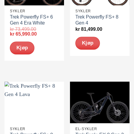
SYKLER
SYKLER
Trek Powerfly FS+ 6
Trek Powerfly FS+ 8
Gen 4 Era White
Gen 4
kr
73,499.00
kr
81,499.00
Opprinnelig
Nåværende
kr
65,990.00
pris
pris
Kjøp
var:
er:
Kjøp
kr 73,499.00.
kr 65,990.00.
Dette
Dette
produktet
produktet
har
har
flere
flere
varianter.
varianter.
Alternativene
Alternativene
kan
kan
velges
velges
på
på
produktsiden
produktsiden
SYKLER
EL-SYKLER