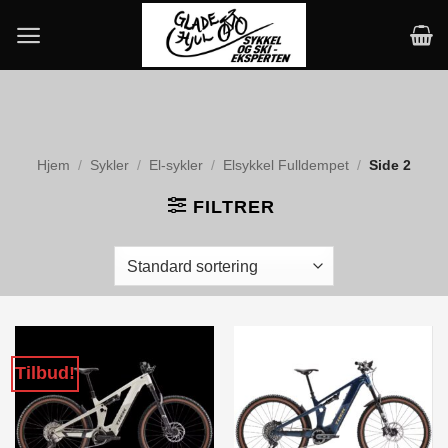
Skip
to
content
Hjem
/
Sykler
/
El-sykler
/
Elsykkel Fulldempet
/
Side 2
FILTRER
Tilbud!