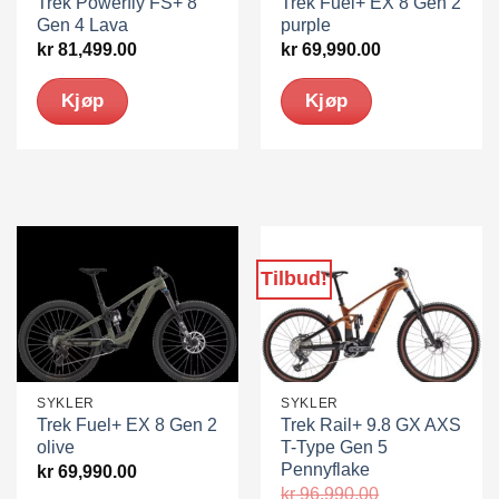
Trek Powerfly FS+ 8
Trek Fuel+ EX 8 Gen 2
Gen 4 Lava
purple
kr
81,499.00
kr
69,990.00
Kjøp
Kjøp
Dette
Dette
produktet
produktet
har
har
flere
flere
varianter.
varianter.
Alternativene
Alternativene
Tilbud!
kan
kan
velges
velges
på
på
produktsiden
produktsiden
SYKLER
SYKLER
Trek Fuel+ EX 8 Gen 2
Trek Rail+ 9.8 GX AXS
olive
T-Type Gen 5
Pennyflake
kr
69,990.00
kr
96,990.00