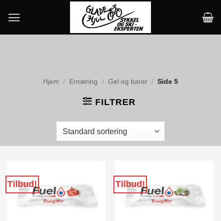
Skip
to
content
Hjem
/
Ernæring
/
Gel og barer
/
Side 5
FILTRER
Tilbud!
Tilbud!