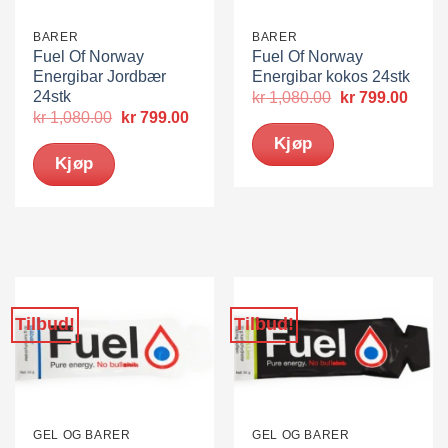
BARER
BARER
Fuel Of Norway
Fuel Of Norway
Energibar Jordbær
Energibar kokos 24stk
24stk
Opprinnelig
Nåvæ
kr
1,080.00
kr
799.00
pris
pris
Opprinnelig
Nåværende
kr
1,080.00
kr
799.00
var:
er:
pris
pris
Kjøp
kr 1,080.00.
kr 79
var:
er:
Kjøp
kr 1,080.00.
kr 799.00.
Tilbud!
Tilbud!
GEL OG BARER
GEL OG BARER