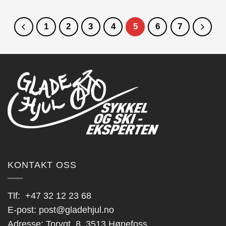
1
2
3
4
5
6
7
KONTAKT OSS
Tlf:
+47 32 12 23 68
E-post:
post@gladehjul.no
Adresse: Torvgt. 8, 3513 Hønefoss