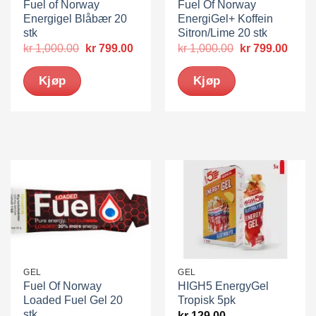
Fuel of Norway
Fuel Of Norway
Energigel Blåbær 20
EnergiGel+ Koffein
stk
Sitron/Lime 20 stk
Opprinnelig
Nåværende
Opprinnelig
Nåvæ
kr
1,000.00
kr
799.00
kr
1,000.00
kr
799.00
pris
pris
pris
pris
var:
er:
var:
er:
Kjøp
Kjøp
kr 1,000.00.
kr 799.00.
kr 1,000.00.
kr 79
GEL
GEL
Fuel Of Norway
HIGH5 EnergyGel
Loaded Fuel Gel 20
Tropisk 5pk
stk
kr
129.00