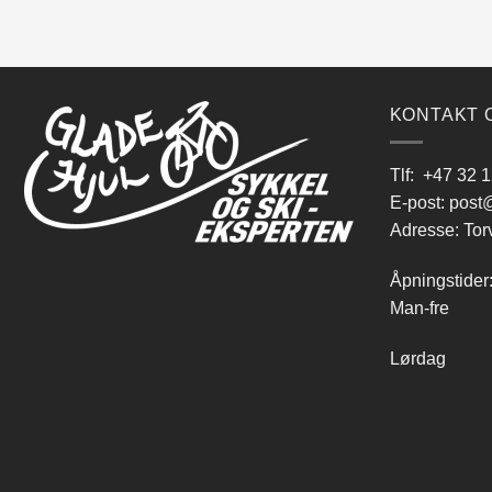
KONTAKT 
Tlf:
+47 32 1
E-post:
post@
Adresse: Tor
Åpningstider
Man-fre 9
Lørdag 10