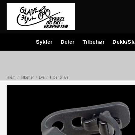
Skip
to
content
Sykler
Deler
Tilbehør
Dekk/Sl
Hjem
/
Tilbehør
/
Lys
/
Tilbehør lys