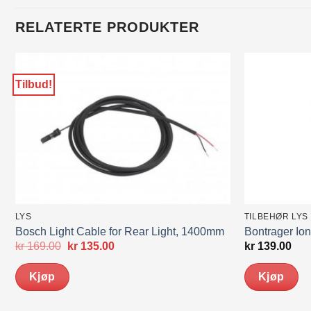
RELATERTE PRODUKTER
Tilbud!
LYS
TILBEHØR LYS
Bosch Light Cable for Rear Light, 1400mm
Bontrager Ion
Opprinnelig
Nåværende
kr
169.00
kr
135.00
kr
139.00
pris
pris
var:
er:
Kjøp
Kjøp
kr 169.00.
kr 135.00.