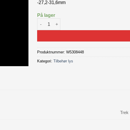
-27,2-31,6mm
På lager
Trek Quick Connect Rear Light Bracket antall
Produktnummer:
W5308448
Kategori:
Tilbehør lys
Trek