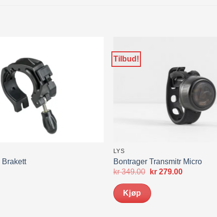
Tilbud!
LYS
 Brakett
Bontrager Transmitr Micro
Opprinnelig
Nåværen
kr
349.00
kr
279.00
pris
pris
var:
er:
Kjøp
kr 349.00.
kr 279.00.