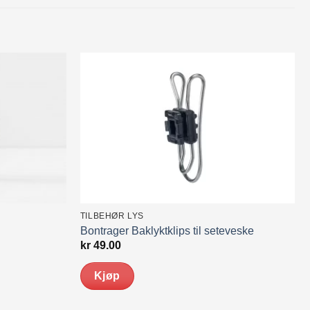
TILBEHØR LYS
Bontrager Baklyktklips til seteveske
de
kr
49.00
Kjøp