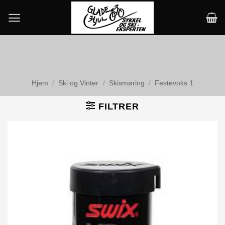
Skip
to
content
Hjem
/
Ski og Vinter
/
Skismøring
/
Festevoks 1
FILTRER