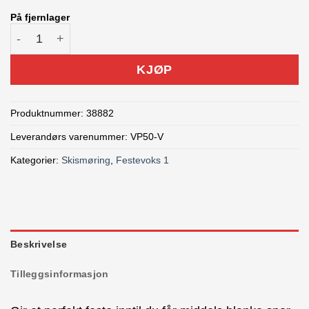
På fjernlager
Swix VP50 Festevoks antall
KJØP
Produktnummer:
38882
Leverandørs varenummer: VP50-V
Kategorier:
Skismøring
,
Festevoks 1
Beskrivelse
Tilleggsinformasjon