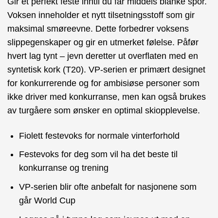
Gir et perfekt feste inntil du får middels blanke spor.
Voksen inneholder et nytt tilsetningsstoff som gir
maksimal smøreevne. Dette forbedrer voksens
slippegenskaper og gir en utmerket følelse. Påfør
hvert lag tynt – jevn deretter ut overflaten med en
syntetisk kork (T20). VP-serien er primært designet
for konkurrerende og for ambisiøse personer som
ikke driver med konkurranse, men kan også brukes
av turgåere som ønsker en optimal skiopplevelse.
Fiolett festevoks for normale vinterforhold
Festevoks for deg som vil ha det beste til
konkurranse og trening
VP-serien blir ofte anbefalt for nasjonene som
går World Cup