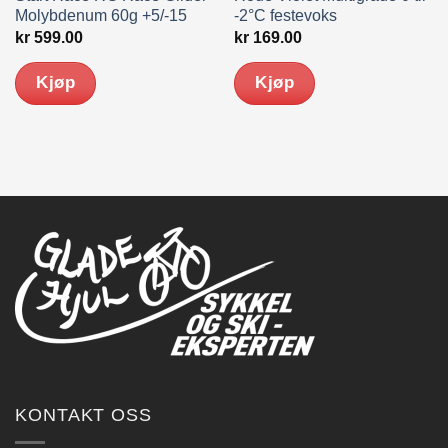
Molybdenum 60g +5/-15
-2°C festevoks
kr
599.00
kr
169.00
Kjøp
Kjøp
KONTAKT OSS