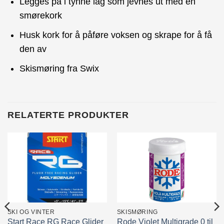
Legges på i tynne lag som jevnes ut med en
smørekork
Husk kork for å påføre voksen og skrape for å få
den av
Skismøring fra Swix
RELATERTE PRODUKTER
SKI OG VINTER
SKISMØRING
Start Race RG Race Glider
Rode Violet Multigrade 0 til