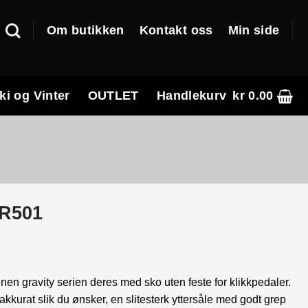
Om butikken
Kontakt oss
Min side
ki og Vinter
OUTLET
Handlekurv
kr
0.00
GR501
nde
en gravity serien deres med sko uten feste for klikkpedaler.
kurat slik du ønsker, en slitesterk yttersåle med godt grep
0.