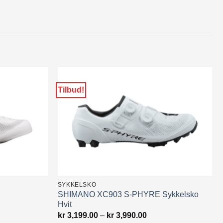
Tilbud!
SYKKELSKO
SHIMANO XC903 S-PHYRE Sykkelsko
Hvit
rende
Prisområde:
kr
3,199.00
–
kr
3,990.00
kr 3,199.00