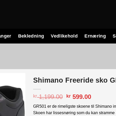
anger
Bekledning
Vedlikehold
Ernæring
S
Shimano Freeride sko 
Opprinnelig
Nåvære
1,199.00
599.00
kr
kr
pris
pris
GR501 er de rimeligste skoene til Shimano inn
var:
er:
Skoen har lissesnøring som du kan stramme ak
kr 1,199.00.
kr 599.0