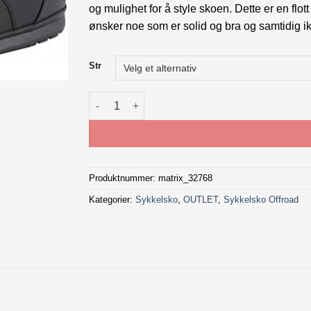
og mulighet for å style skoen. Dette er en flo
ønsker noe som er solid og bra og samtidig i
Str
Shimano Freeride sko GR501 antall
Produktnummer:
matrix_32768
Kategorier:
Sykkelsko
,
OUTLET
,
Sykkelsko Offroad