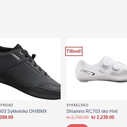
Tilbud!
FFROAD
SYKKELSKO
03 Sykkelsko DH/BMX
Shiamno RC703 sko Hvit
prinnelig
Nåværende
Opprinnelig
Nåvæ
399.00
kr
2,799.00
kr
2,239.00
s
pris
pris
pris
:
er:
var:
er: