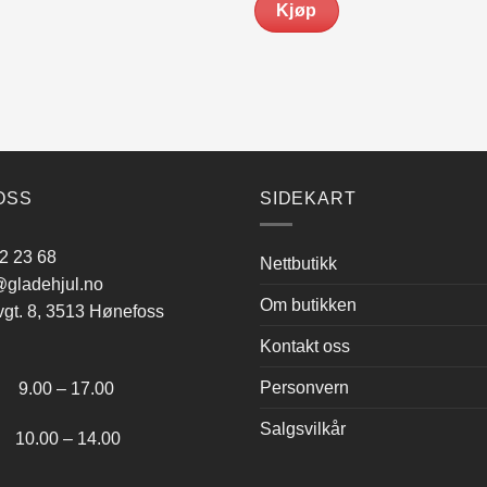
Kjøp
499.00.
kr 399.00.
kr 2,799.00.
kr 2,2
Dette
produktet
har
flere
varianter.
Alternativene
kan
OSS
SIDEKART
velges
på
2 23 68
Nettbutikk
produktsiden
gladehjul.no
Om butikken
vgt. 8, 3513 Hønefoss
Kontakt oss
:
Personvern
.00 – 17.00
Salgsvilkår
.00 – 14.00