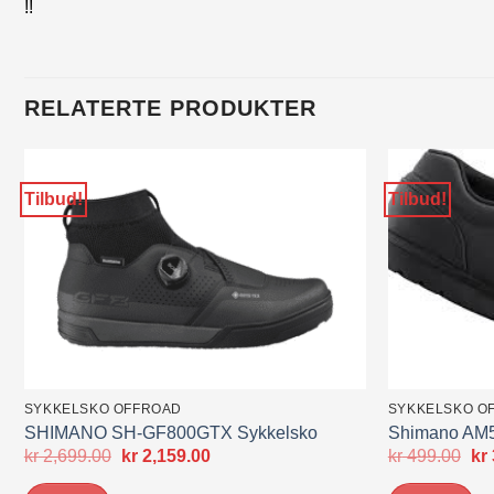
!!
RELATERTE PRODUKTER
Tilbud!
Tilbud!
SYKKELSKO OFFROAD
SYKKELSKO O
SHIMANO SH-GF800GTX Sykkelsko
Shimano AM5
Opprinnelig
Nåværende
Op
kr
2,699.00
kr
2,159.00
kr
499.00
kr
pris
pris
pri
var:
er:
var