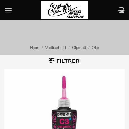
Skip
to
content
Hjem
/
Vedlikehold
/
Olje/fett
/
Olje
FILTRER