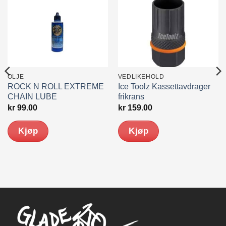
OLJE
VEDLIKEHOLD
ROCK N ROLL EXTREME
Ice Toolz Kassettavdrager
CHAIN LUBE
frikrans
kr
99.00
kr
159.00
Kjøp
Kjøp