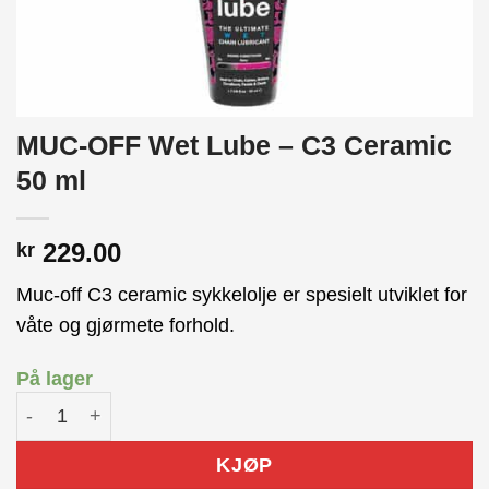
MUC-OFF Wet Lube – C3 Ceramic
50 ml
229.00
kr
Muc-off C3 ceramic sykkelolje er spesielt utviklet for
våte og gjørmete forhold.
På lager
MUC-OFF Wet Lube - C3 Ceramic 50 ml antall
KJØP