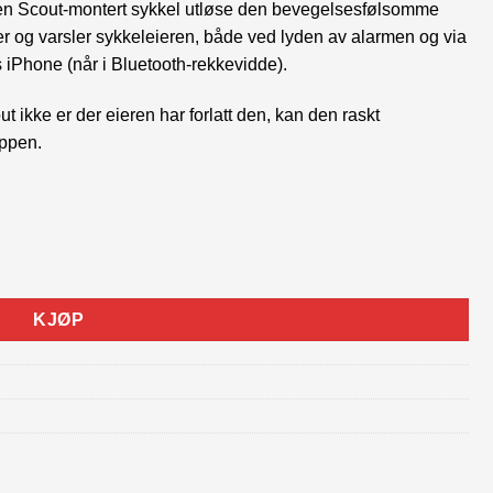
v en Scout-montert sykkel utløse den bevegelsesfølsomme
er og varsler sykkeleieren, både ved lyden av alarmen og via
 iPhone (når i Bluetooth-rekkevidde).
t ikke er der eieren har forlatt den, kan den raskt
appen.
KJØP