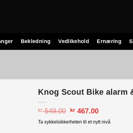
anger
Bekledning
Vedlikehold
Ernæring
S
Knog Scout Bike alarm &
Opprinnelig
Nåværend
549.00
467.00
kr
kr
pris
pris
Ta sykkelsikkerheten til et nytt nivå
var:
er:
kr 549.00.
kr 467.00.