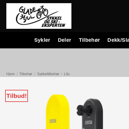
Skip
to
content
Sykler
Deler
Tilbehør
Dekk/Sl
Hjem
/
Tilbehør
/
Sykkeltilbehør
/
Lås
Tilbud!