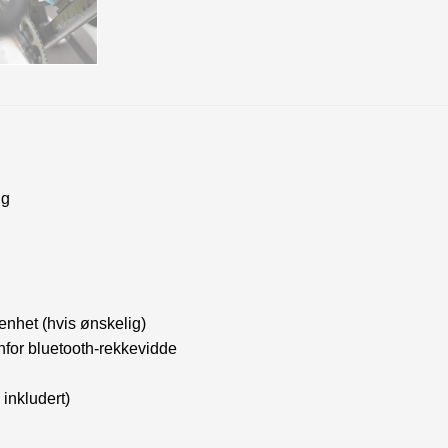
ng
enhet (hvis ønskelig)
nfor bluetooth-rekkevidde
inkludert)