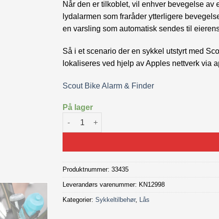
Når den er tilkoblet, vil enhver bevegelse a
lydalarmen som fraråder ytterligere bevegels
en varsling som automatisk sendes til eierens
Så i et scenario der en sykkel utstyrt med Scou
lokaliseres ved hjelp av Apples nettverk via 
Scout Bike Alarm & Finder
På lager
Knog Scout Bike alarm & finder antall
Produktnummer:
33435
Leverandørs varenummer: KN12998
Kategorier:
Sykkeltilbehør
,
Lås