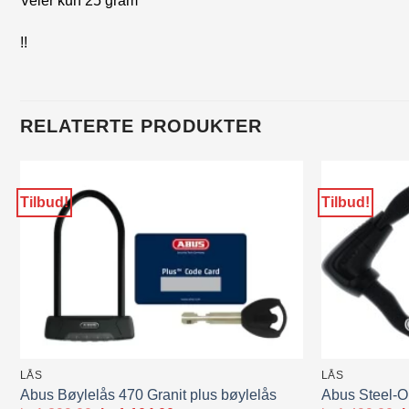
Veier kun 25 gram
!!
RELATERTE PRODUKTER
Tilbud!
Tilbud!
LÅS
LÅS
Abus Bøylelås 470 Granit plus bøylelås
Abus Steel-O 