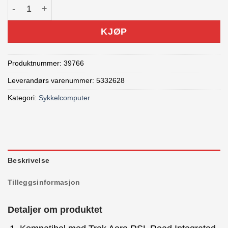
K-EDGE Wahoo Trek Aero RSL Road Blendr antall
KJØP
Produktnummer:
39766
Leverandørs varenummer: 5332628
Kategori:
Sykkelcomputer
Beskrivelse
Tilleggsinformasjon
Detaljer om produktet