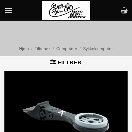
Skip
to
content
Hjem
/
Tilbehør
/
Computere
/
Sykkelcomputer
FILTRER