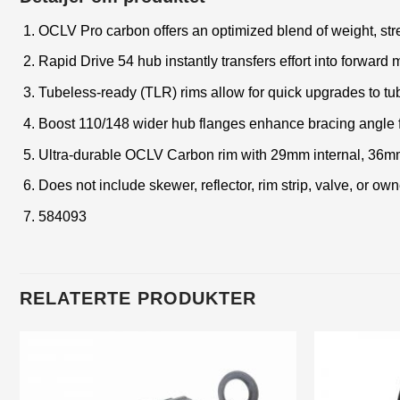
OCLV Pro carbon offers an optimized blend of weight, stre
Rapid Drive 54 hub instantly transfers effort into forwar
Tubeless-ready (TLR) rims allow for quick upgrades to tu
Boost 110/148 wider hub flanges enhance bracing angle fo
Ultra-durable OCLV Carbon rim with 29mm internal, 36mm
Does not include skewer, reflector, rim strip, valve, or o
584093
RELATERTE PRODUKTER