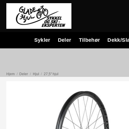
Skip
to
content
Sykler
Deler
Tilbehør
Dekk/Sl
Hjem
/
Deler
/
Hjul
/
27,5" hjul