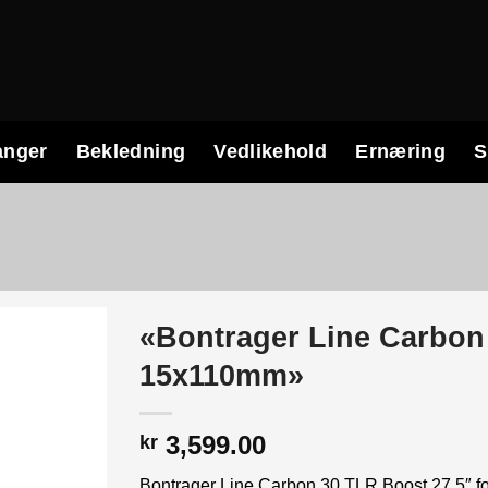
anger
Bekledning
Vedlikehold
Ernæring
S
«Bontrager Line Carbon 
15x110mm»
3,599.00
kr
Bontrager Line Carbon 30 TLR Boost 27.5″ fo