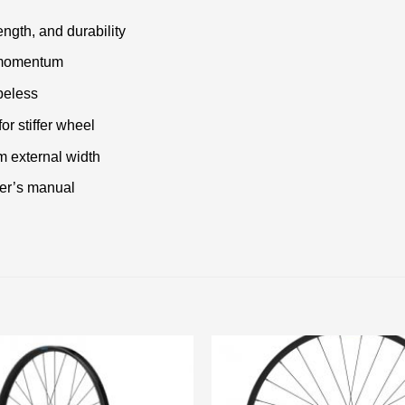
ngth, and durability
d momentum
beless
r stiffer wheel
 external width
wner’s manual