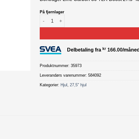
På fjernlager
"Bontrager Line Carbon 30 TLR Boost 27.5"" 
kr
Delbetaling fra
166.00
/måne
Produktnummer:
35973
Leverandørs varenummer: 584092
Kategorier:
Hjul
,
27,5" hjul