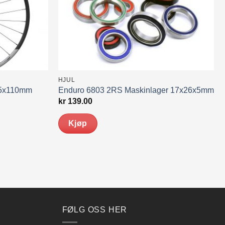
HJUL
15x110mm
Enduro 6803 2RS Maskinlager 17x26x5mm
kr
139.00
Kjøp
FØLG OSS HER