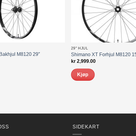
29" HJUL
Bakhjul M8120 29″
Shimano XT Forhjul M8120 
kr
2,999.00
Kjøp
OSS
SIDEKART