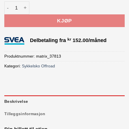
Bontrager Flatline sykkelsko svart antall
KJØP
kr
Delbetaling fra
152.00
/måned
Produktnummer:
matrix_37813
Kategori:
Sykkelsko Offroad
Beskrivelse
Tilleggsinformasjon