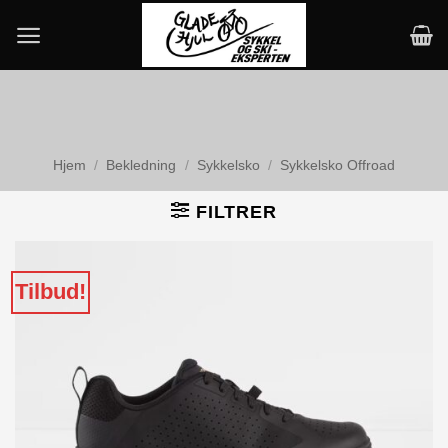
Skip
to
content
Hjem
/
Bekledning
/
Sykkelsko
/
Sykkelsko Offroad
FILTRER
Tilbud!