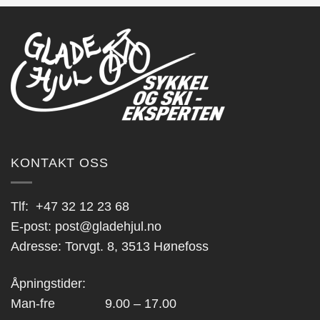
flere
flere
varianter.
varianter.
Alternativene
Alternativene
kan
kan
velges
velges
på
på
produktsiden
produktsiden
KONTAKT OSS
Tlf:
+47 32 12 23 68
E-post:
post@gladehjul.no
Adresse: Torvgt. 8, 3513 Hønefoss
Åpningstider:
Man-fre 9.00 – 17.00