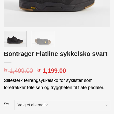
Bontrager Flatline sykkelsko svart
Opprinnelig
Nåværende
1,499.00
1,199.00
kr
kr
pris
pris
Slitesterk terrengsykkelsko for syklister som
var:
er:
foretrekker følelsen og tryggheten til flate pedaler.
kr 1,499.00.
kr 1,199.00.
Str