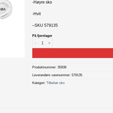
-Høyre sko
-Hvit
–
SKU 579135
På fjernlager
BOA Shoe Replacement IP1 Right Dial Kit anta
Produktnummer:
35938
Leverandørs varenummer: 579135
Kategori:
Tilbehør sko