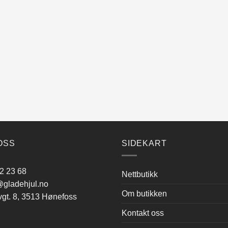
OSS
SIDEKART
2 23 68
Nettbutikk
gladehjul.no
Om butikken
vgt. 8, 3513 Hønefoss
Kontakt oss
: