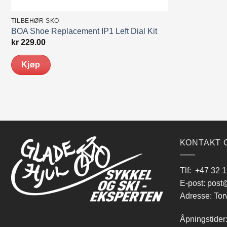
TILBEHØR SKO
BOA Shoe Replacement IP1 Left Dial Kit
kr
229.00
Kjøp
KONTAKT 
Tlf:
+47 32 1
E-post:
post@
Adresse: Tor
Åpningstider